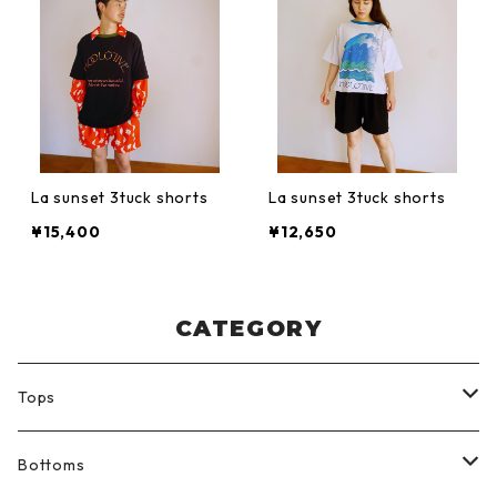
La sunset 3tuck shorts
La sunset 3tuck shorts
¥15,400
¥12,650
CATEGORY
Tops
Shirt
Bottoms