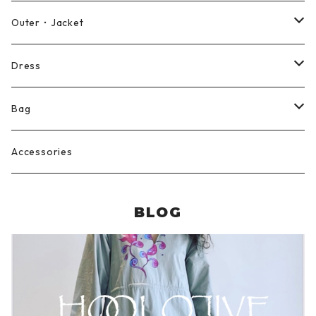
Blouse
Pants
Outer・Jacket
Cut and sewn
Shorts
Coat
Dress
Skirt
Jacket
Long sleeve dress
Bag
Overalls
Vest
Short sleeve dress
Reusable bag
Accessories
BLOG