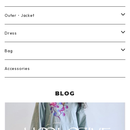
Blouse
Pants
Outer・Jacket
Cut and sewn
Shorts
Coat
Dress
Skirt
Jacket
Long sleeve dress
Bag
Overalls
Vest
Short sleeve dress
Reusable bag
Accessories
BLOG