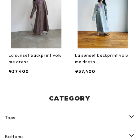
La sunset backprint volu
La sunset backprint volu
me dress
me dress
¥37,400
¥37,400
CATEGORY
Tops
Shirt
Bottoms