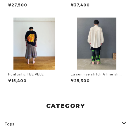
use
dress
¥27,500
¥37,400
Fantastic TEE PELE
La sunrise stitch A line shir
t
¥15,400
¥25,300
CATEGORY
Tops