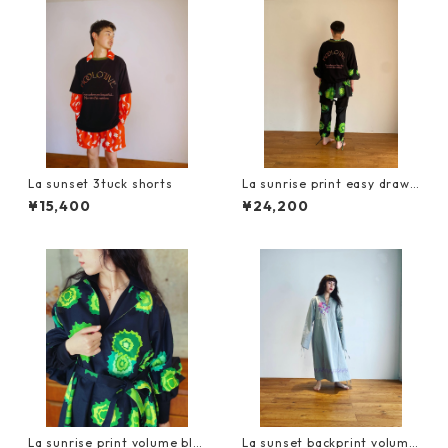
La sunset 3tuck shorts
La sunrise print easy drawc
ord pants
¥15,400
¥24,200
La sunrise print volume blo
La sunset backprint volume