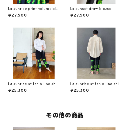
La sunrise print volume blo
La sunset draw blouse
use
¥27,500
¥27,500
La sunrise stitch A line shir
La sunrise stitch A line shir
t
t
¥25,300
¥25,300
その他の商品