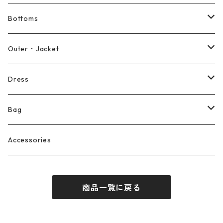
Shirt
Bottoms
Blouse
Pants
Outer・Jacket
Cut and sewn
Shorts
Coat
Dress
Skirt
Jacket
Long sleeve dress
Bag
Overalls
Vest
Short sleeve dress
Reusable bag
Accessories
商品一覧に戻る