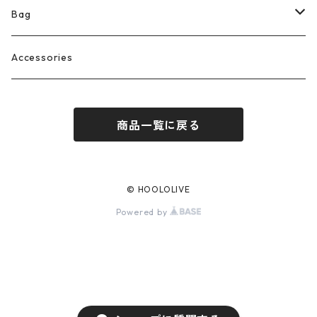
Skirt
Jacket
Long sleeve dress
Bag
Overalls
Vest
Short sleeve dress
Reusable bag
Accessories
商品一覧に戻る
© HOOLOLIVE
Powered by