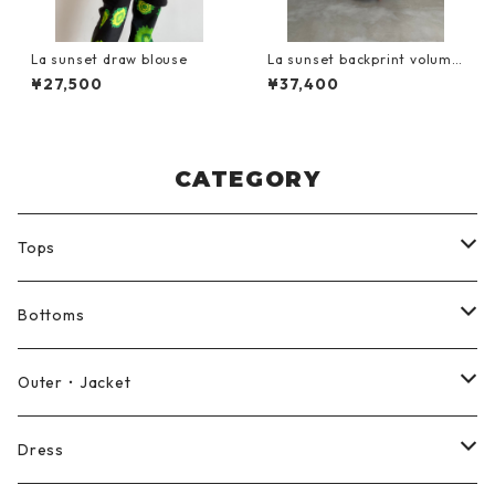
La sunset draw blouse
La sunset backprint volume
dress
¥27,500
¥37,400
CATEGORY
Tops
Shirt
Bottoms
Blouse
Pants
Outer・Jacket
Cut and sewn
Shorts
Coat
Dress