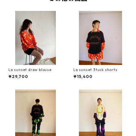
La sunset draw blouse
La sunset 3tuck shorts
¥29,700
¥15,400