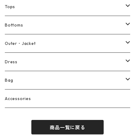
Tops
Shirt
Bottoms
Blouse
Pants
Outer・Jacket
Cut and sewn
Shorts
Coat
Dress
Skirt
Jacket
Long sleeve dress
Bag
Overalls
Vest
Short sleeve dress
Reusable bag
Accessories
商品一覧に戻る