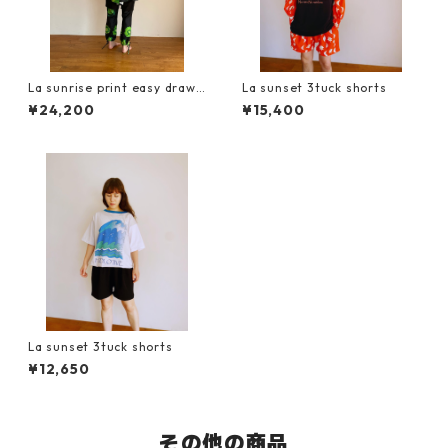
La sunrise print easy drawc
La sunset 3tuck shorts
ord pants
¥24,200
¥15,400
La sunset 3tuck shorts
¥12,650
その他の商品