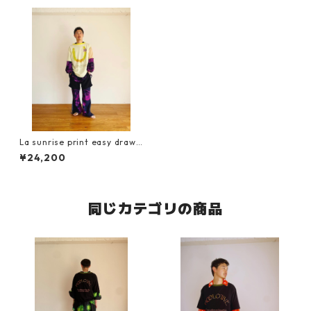
La sunrise print easy drawc
ord pants
¥24,200
同じカテゴリの商品