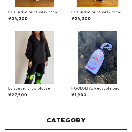
La sunrise print easy drawc
La sunrise print easy drawc
ord pants
ord pants
¥24,200
¥24,200
La sunset draw blouse
HOOLOLIVE Reusable bag
¥27,500
¥1,980
CATEGORY