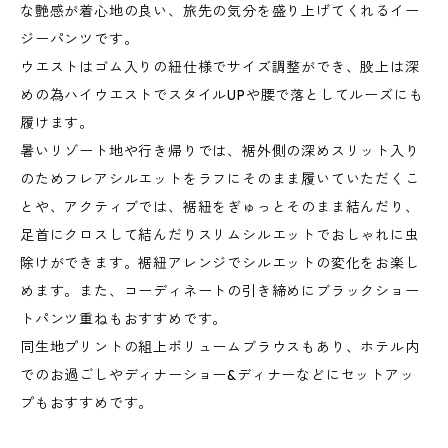
な艶感が着心地の良い、旅先の気分を盛り上げてくれるイー
ジーパンツです。
ウエストはゴム入りの紐仕様でサイズ調整ができ、股上は深
めの為ハイウエストでスタイルUPや腰で落としてルーズにも
履けます。
暑いリゾート地や行き帰りでは、裾外側の深めスリット入り
のためフレアシルエットをラフにそのまま履いていただくこ
とや、アクティブでは、裾紐をぎゅっとそのまま結んだり、
足首にクロスして結んだりスリムシルエットでおしゃれに虫
除けができます。裾紐アレンジでシルエットの変化をお楽し
めます。また、コーディネートの引き締めにブラックショー
トパンツ重ねもおすすめです。
同生地プリントの組上ボリュームブラウスもあり、ホテル内
でのお過ごしやディナーショー&ディナーなどにセットアッ
プもおすすめです。