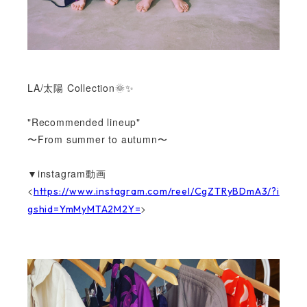
LA/太陽 Collection🌞✨
"Recommended lineup"
〜From summer to autumn〜
▼instagram動画
<
https://www.instagram.com/reel/CgZTRyBDmA3/?i
>
gshid=YmMyMTA2M2Y=