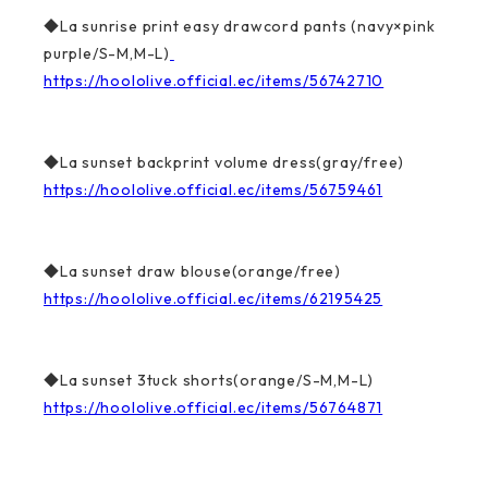
◆La sunrise print easy drawcord pants (navy×pink
purple/S-M,M-L)
https://hoololive.official.ec/items/56742710
◆La sunset backprint volume dress(gray/free)
https://hoololive.official.ec/items/56759461
◆La sunset draw blouse(orange/free)
https://hoololive.official.ec/items/62195425
◆La sunset 3tuck shorts(orange/S-M,M-L)
https://hoololive.official.ec/items/56764871