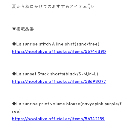
夏から秋にかけてのおすすめアイテム
👇✨
▼掲載品番
◆La sunrise stitch A line shirt(sand/free)
https://hoololive.official.ec/items/56744390
◆La sunset 3tuck shorts(black/S-M,M-L)
https://hoololive.official.ec/items/58698077
◆La sunrise print volume blouse(navy×pink purple/f
ree)
https://hoololive.official.ec/items/56742159